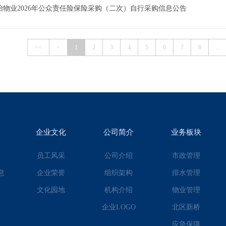
怡物业2026年公众责任险保险采购（二次）自行采购信息公告
<<
<
1
2
3
4
5
6
7
8
...
企业文化
公司简介
业务板块
员工风采
公司介绍
市政管理
息
企业荣誉
组织架构
排水管理
文化园地
机构介绍
物业管理
企业LOGO
北区新桥
应急保障